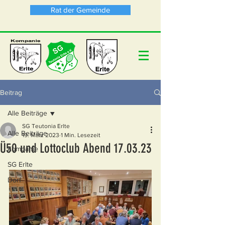
Rat der Gemeinde
Beitrag
Alle Beiträge
SG Teutonia Erlte
Alle Beiträge
19. März 2023
1 Min. Lesezeit
Ü50 und Lottoclub Abend 17.03.23
Kompanie
SG Erlte
Dorf