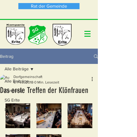
Rat der Gemeinde
Beitrag
Alle Beiträge
Dorfgemeinschaft
Alle Beiträge
6. Feb. 2018
0 Min. Lesezeit
Das erste Treffen der Klönfrauen
Kompanie
SG Erlte
Dorf