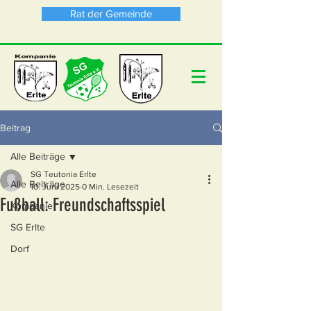
Rat der Gemeinde
Beitrag
Alle Beiträge
SG Teutonia Erlte
Alle Beiträge
10. Juni 2025
0 Min. Lesezeit
Fußball: Freundschaftsspiel
Kompanie
SG Erlte
Dorf