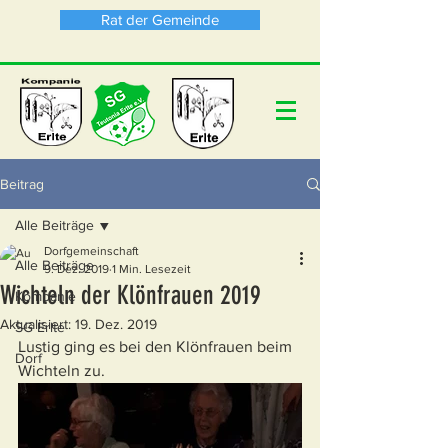
Rat der Gemeinde
Beitrag
Alle Beiträge
Dorfgemeinschaft
Alle Beiträge
9. Dez. 2019
1 Min. Lesezeit
Wichteln der Klönfrauen 2019
Kompanie
Aktualisiert:
19. Dez. 2019
SG Erlte
Lustig ging es bei den Klönfrauen beim 
Dorf
Wichteln zu.