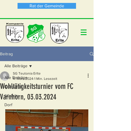
Rat der Gemeinde
Beitrag
Alle Beiträge
SG Teutonia Erlte
Alle Beiträge
4. März 2024
1 Min. Lesezeit
Wohltätigkeitsturnier vom FC
Kompanie
Varnhorn, 03.03.2024
SG Erlte
Dorf