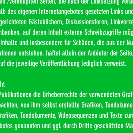
kten /verknüpften Seiten, die nach der Linksetzung ver
rhalb des eigenen Internetangebotes gesetzten Links un
erichteten Gästebüchern, Diskussionsforen, Linkverze
anken, auf deren Inhalt externe Schreibzugriffe mögli
 Inhalte und insbesondere für Schäden, die aus der N
tionen entstehen, haftet allein der Anbieter der Seit
uf die jeweilige Veröffentlichung lediglich verweist.
ht
n Publikationen die Urheberrechte der verwendeten Gra
achten, von ihm selbst erstellte Grafiken, Tondokume
Grafiken, Tondokumente, Videosequenzen und Texte zur
ebotes genannten und ggf. durch Dritte geschützten M