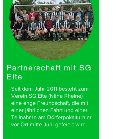
Partnerschaft mit SG
Elte
Seit dem Jahr 2011 besteht zum
Verein SG Elte (Nähe Rheine)
eine enge Freundschaft, die mit
einer jährlichen Fahrt und einer
Teilnahme am Dörferpokalturnier
vor Ort mitte Juni gefeiert wird.