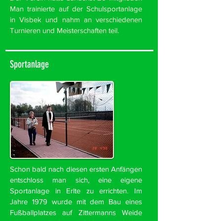
Man trainierte auf der Schulsportanlage
in Visbek und nahm an verschiedenen
Turnieren und Meisterschaften teil.
Sportanlage
Schon bald nach diesen ersten Anfängen
entschloss man sich, eine eigene
Sportanlage in Erlte zu errichten. Im
Jahre 1979 wurde mit dem Bau eines
Fußballplatzes auf Zittermanns Weide