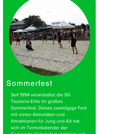
Sommerfest
Seit 1994 veranstaltet die SG
Teutonia Erlte ihr großes
Sommerfest. Dieses zweitägige Fest
mit vielen Aktivitäten und
Attraktionen für Jung und Alt hat
sich im Terminkalender der