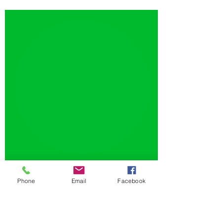
Spielbetrieb
Phone
Email
Facebook
In allen Abteilungen messen sich
die Vereinsmitglieder intern oder
auch mit anderen Vereinen in
zahlreichen