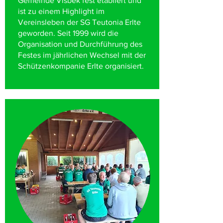
Gemeinde Visbek fest etabliert und
ist zu einem Highlight im
Vereinsleben der SG Teutonia Erlte
geworden. Seit 1999 wird die
Organisation und Durchführung des
Festes im jährlichen Wechsel mit der
Schützenkompanie Erlte organisiert.