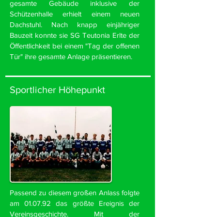
gesamte Gebäude inklusive der
Schützenhalle erhielt einem neuen
Dachstuhl. Nach knapp einjähriger
Bauzeit konnte sie SG Teutonia Erlte der
Öffentlichkeit bei einem "Tag der offenen
Tür" ihre gesamte Anlage präsentieren.
Sportlicher Höhepunkt
Passend zu diesem großen Anlass folgte
am 01.07.92 das größte Ereignis der
Vereinsgeschichte. Mit der