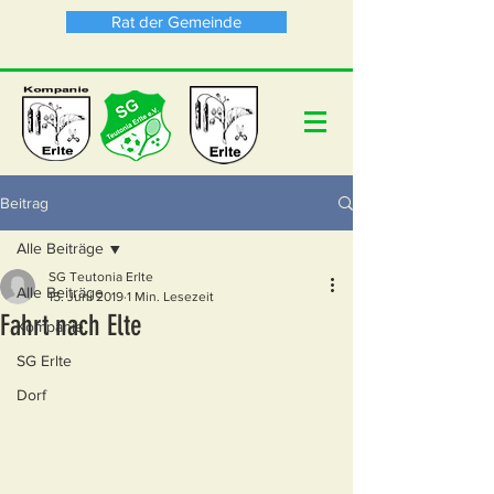
Rat der Gemeinde
Beitrag
Alle Beiträge
SG Teutonia Erlte
Alle Beiträge
15. Juni 2019
1 Min. Lesezeit
Fahrt nach Elte
Kompanie
SG Erlte
Dorf