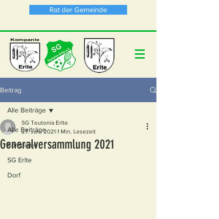
Rat der Gemeinde
Beitrag
Alle Beiträge
SG Teutonia Erlte
Alle Beiträge
27. Juni 2021
1 Min. Lesezeit
Generalversammlung 2021
Kompanie
SG Erlte
Dorf