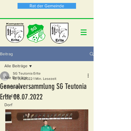
Rat der Gemeinde
Beitrag
Alle Beiträge
SG Teutonia Erlte
Alle Beiträge
10. Juli 2022
1 Min. Lesezeit
Generalversammlung SG Teutonia
Kompanie
Erlte 08.07.2022
SG Erlte
Dorf