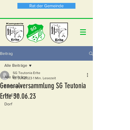
Rat der Gemeinde
Beitrag
Alle Beiträge
SG Teutonia Erlte
Alle Beiträge
10. Juli 2023
1 Min. Lesezeit
Generalversammlung SG Teutonia
Kompanie
Erlte 30.06.23
SG Erlte
Dorf