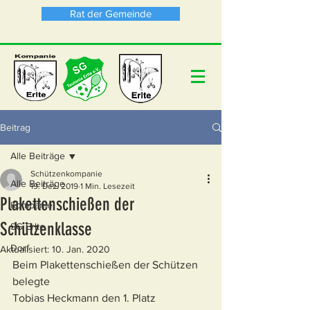
Rat der Gemeinde
Beitrag
Alle Beiträge
Schützenkompanie
Alle Beiträge
19. Dez. 2019
1 Min. Lesezeit
Plakettenschießen der
Kompanie
Schützenklasse
SG Erlte
Dorf
Aktualisiert:
10. Jan. 2020
Beim Plakettenschießen der Schützen 
belegte
Tobias Heckmann den 1. Platz