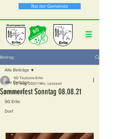
Rat der Gemeinde
Beitrag
Alle Beiträge
SG Teutonia Erlte
Alle Beiträge
22. Aug. 2021
1 Min. Lesezeit
Sommerfest Sonntag 08.08.21
Kompanie
SG Erlte
Dorf