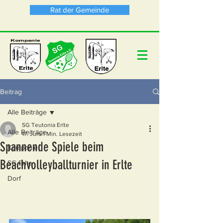
Rat der Gemeinde
Beitrag
Alle Beiträge
SG Teutonia Erlte
Alle Beiträge
17. Juni
1 Min. Lesezeit
Spannende Spiele beim
Kompanie
Beachvolleyballturnier in Erlte
SG Erlte
Dorf