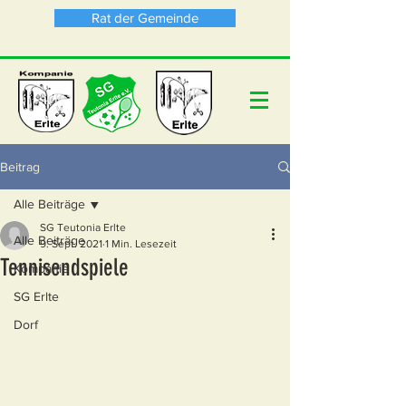
Rat der Gemeinde
Beitrag
Alle Beiträge
SG Teutonia Erlte
Alle Beiträge
9. Sept. 2021
1 Min. Lesezeit
Tennisendspiele
Kompanie
SG Erlte
Dorf