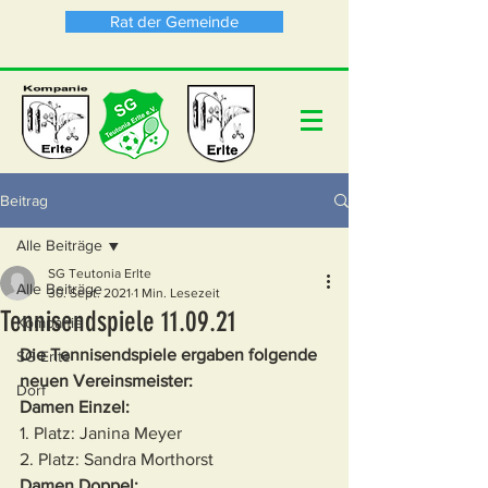
Rat der Gemeinde
Beitrag
Alle Beiträge
SG Teutonia Erlte
Alle Beiträge
30. Sept. 2021
1 Min. Lesezeit
Tennisendspiele 11.09.21
Kompanie
Die Tennisendspiele ergaben folgende 
SG Erlte
neuen Vereinsmeister:
Dorf
Damen Einzel: 
1. Platz: Janina Meyer
2. Platz: Sandra Morthorst
Damen Doppel: 