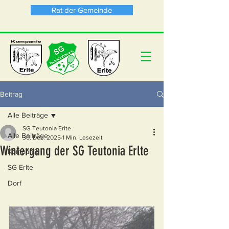
Rat der Gemeinde
Beitrag
Alle Beiträge
SG Teutonia Erlte
Alle Beiträge
30. Dez. 2025
1 Min. Lesezeit
Wintergang der SG Teutonia Erlte
Kompanie
SG Erlte
Dorf