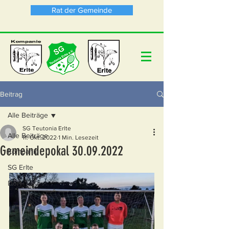
Rat der Gemeinde
Beitrag
Alle Beiträge
SG Teutonia Erlte
Alle Beiträge
11. Okt. 2022
1 Min. Lesezeit
Gemeindepokal 30.09.2022
Kompanie
SG Erlte
Dorf