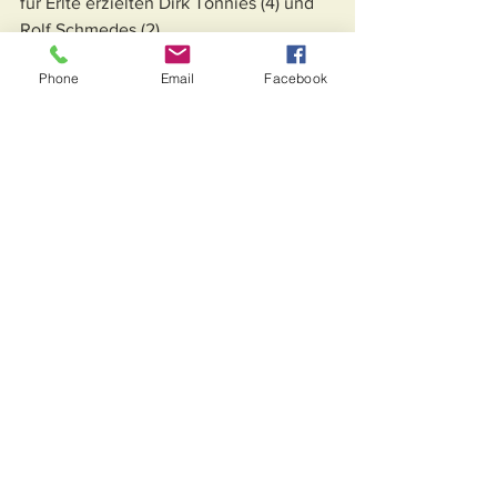
für Erlte erzielten Dirk Tönnies (4) und 
Rolf Schmedes (2).
Phone
Email
Facebook
Alle ansehen
Aktuelle Beiträge