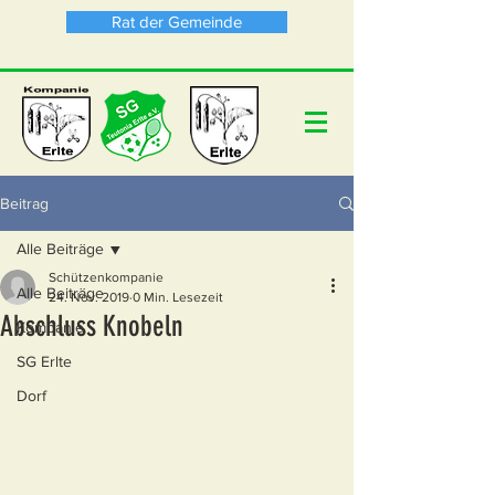
Rat der Gemeinde
Beitrag
Alle Beiträge
Schützenkompanie
Alle Beiträge
24. Nov. 2019
0 Min. Lesezeit
Abschluss Knobeln
Kompanie
SG Erlte
Dorf