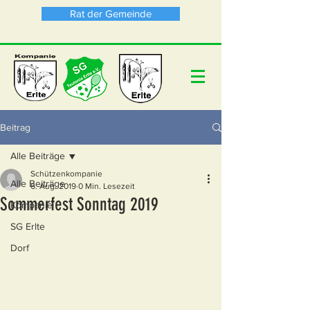
Rat der Gemeinde
Beitrag
Alle Beiträge
Schützenkompanie
Alle Beiträge
6. Aug. 2019
0 Min. Lesezeit
Sommerfest Sonntag 2019
Kompanie
SG Erlte
Dorf