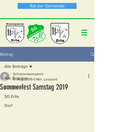
Rat der Gemeinde
Beitrag
Alle Beiträge
Schützenkompanie
Alle Beiträge
6. Aug. 2019
0 Min. Lesezeit
Sommerfest Samstag 2019
Kompanie
SG Erlte
Dorf