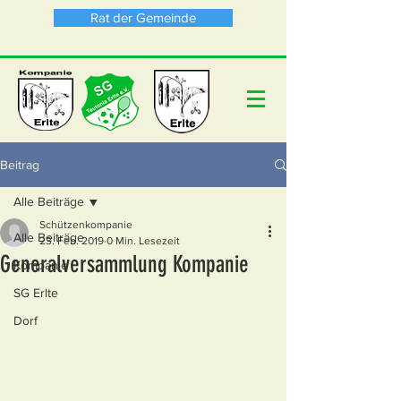
Rat der Gemeinde
Beitrag
Alle Beiträge
Schützenkompanie
Alle Beiträge
23. Feb. 2019
0 Min. Lesezeit
Generalversammlung Kompanie
Kompanie
SG Erlte
Dorf